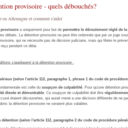
ntion provisoire - quels débouchés?
t en Allemagne et comment s'aider
 provisoire
a uniquement pour but de
permettre le déroulement réglé de l
des débats. La détention provisoire ne peut être ordonnée que par un juge sou
provisoire, qui ne nécessite pas de décision judiciaire, mais qui libère le préve
é reçu pendant ce délai.
itions s'appliquent à la détention provisoire :
érieux (selon l'article 112, paragraphe 1, phrase 1 du code de procédure
fondamentale est celle du
soupçon de culpabilité
. Pour qu'une détention prov
ité élevée et démontrable
. Ce soupçon de culpabilité doit être
régulièrement
accusé étaient découvertes, qui aurait mené a une décision différente de ne pa
 donc la détention provisoire ne seraient plus valables.
la détention (selon l'article 112, paragraphe 2 du code de procédure pénal