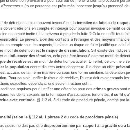
ue la détention provisoire a pour seul but de mener à bien la procédure pénale
 d'innocents
» (toute personne est présumée innocente jusqu'au prononcé de
if de détention le plus souvent invoqué est la
tentative de fuite
ou le
risque 
s doivent être pris en compte et interagir pour pouvoir invoquer ce motif de d
eine escompté incite-t-il le prévenu à prendre la fuite ? Cela ne suffit toutefois
possibilité
. Le prévenu a-t-il des contacts à l'étranger et des moyens financier
pris en compte tous les aspects, il existe un risque de fuite justifié que celui
re motif de détention est le
risque de dissimulation
. S'il existe des indices
es
ou
influencer des témoins
, cela peut être invoqué comme motif de détent
que de récidive
est un motif de détention particulier. En effet, celui-ci ne vi
er la population
contre d'autres actes dangereux. Il a donc un effet
préventi
l est accusé, de la même manière ou sous une forme similaire, la détention prov
tion. Pour pouvoir justifier le risque de récidive, l'auteur doit avoir commis le
actions sexuelles, cependant, une seule infraction suffit.
conditions requises pour justifier une détention pour des
crimes graves
sont m
taire, les délits sexuels ou la formation d'associations terroristes, il
suffit qu
xclue avec certitude
. (§ 112 al. 3 du code de procédure pénale, corrigé par la
nnalité (selon le § 112 al. 1 phrase 2 du code de procédure pénale)
provisoire ne doit pas être
disproportionnée par rapport à la gravité ou à la