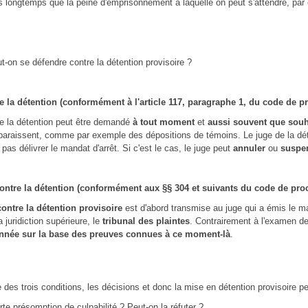
s longtemps que la peine d'emprisonnement à laquelle on peut s'attendre, par e
on se défendre contre la détention provisoire ?
 la détention (conformément à l'article 117, paragraphe 1, du code de p
 la détention peut être demandé
à tout moment
et
aussi souvent que souh
araissent, comme par exemple des dépositions de témoins. Le juge de la déte
pas délivrer le mandat d'arrêt. Si c'est le cas, le juge peut
annuler
ou
suspen
ontre la détention (conformément aux §§ 304 et suivants du code de pro
contre la détention provisoire
est d'abord transmise au juge qui a émis le man
 juridiction supérieure, le
tribunal des plaintes
. Contrairement à l'examen de l
onnée sur la base des preuves connues à ce moment-là
.
des trois conditions, les décisions et donc la mise en détention provisoire pe
orte présomption de culpabilité ? Peut-on la réfuter ?