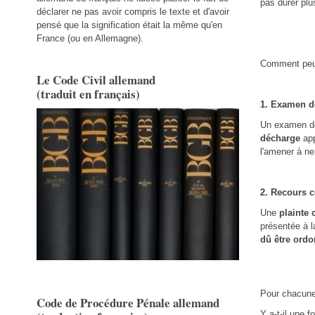
pas durer plu
déclarer ne pas avoir compris le texte et d'avoir
pensé que la signification était la même qu'en
France (ou en Allemagne).
Comment peut-
Le Code Civil allemand
(traduit en français)
1. Examen de
Un examen de
décharge
app
l'amener à ne 
2. Recours c
Une
plainte 
présentée à la
dû être ord
Pour chacune 
Code de Procédure Pénale allemand
Y a-t-il une f