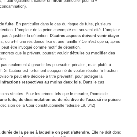
, il doit également exister un
motif
particulier pour la «
 condamnation).
de fuite
. En particulier dans le cas du risque de fuite, plusieurs
étention. L'ampleur de la peine escompté est souvent cité. L'ampleur
 pas à justifier la détention.
D'autres aspects doivent venir étayer
s, ou a-t-il une résidence fixe et une famille ? Ce n'est que si, après
-ci peut être invoqué comme motif de détention.
 concrets que le prévenu pourrait vouloir
détruire
ou
modifier des
ion.
se pas seulement à garantir les poursuites pénales, mais plutôt à
f
. Si l'auteur est fortement soupçonné de vouloir répéter l'infraction
isoire peut être décidée à titre préventif, pour protéger la
s
infractions respectives au moins deux fois
. Dans le cas
oins strictes. Pour les crimes tels que le meurtre, l'homicide
'une fuite, de dissimulation ou de récidive de l'accusé ne puisse
 décision de la Cour constitutionnelle fédérale 19, 342)
 durée de la peine à laquelle on peut s'attendre
. Elle ne doit donc