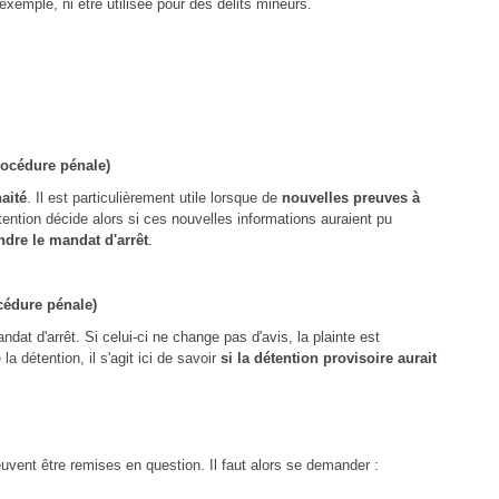
xemple, ni être utilisée pour des délits mineurs.
rocédure pénale)
aité
. Il est particulièrement utile lorsque de
nouvelles preuves à
ntion décide alors si ces nouvelles informations auraient pu
dre le mandat d'arrêt
.
cédure pénale)
dat d'arrêt. Si celui-ci ne change pas d'avis, la plainte est
a détention, il s'agit ici de savoir
si la détention provisoire aurait
uvent être remises en question. Il faut alors se demander :