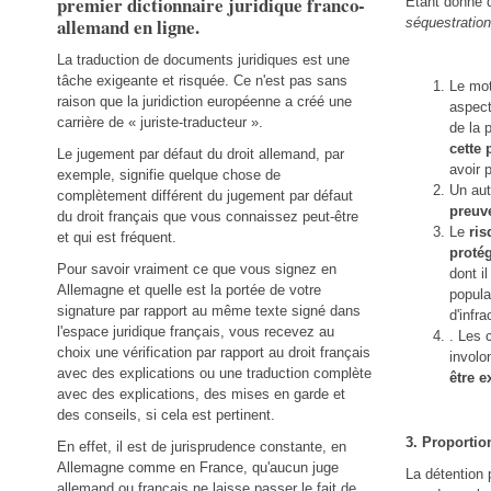
premier dictionnaire juridique franco-
Étant donné q
allemand en ligne.
séquestration
La traduction de documents juridiques est une
tâche exigeante et risquée. Ce n'est pas sans
Le mot
raison que la juridiction européenne a créé une
aspect
carrière de « juriste-traducteur ».
de la p
cette 
Le jugement par défaut du droit allemand, par
avoir 
exemple, signifie quelque chose de
Un aut
complètement différent du jugement par défaut
preuv
du droit français que vous connaissez peut-être
Le
ris
et qui est fréquent.
protég
Pour savoir vraiment ce que vous signez en
dont i
Allemagne et quelle est la portée de votre
popula
signature par rapport au même texte signé dans
d'infr
l'espace juridique français, vous recevez au
. Les 
choix une vérification par rapport au droit français
involon
avec des explications ou une traduction complète
être e
avec des explications, des mises en garde et
des conseils, si cela est pertinent.
3. Proportio
En effet, il est de jurisprudence constante, en
Allemagne comme en France, qu'aucun juge
La détention 
allemand ou français ne laisse passer le fait de