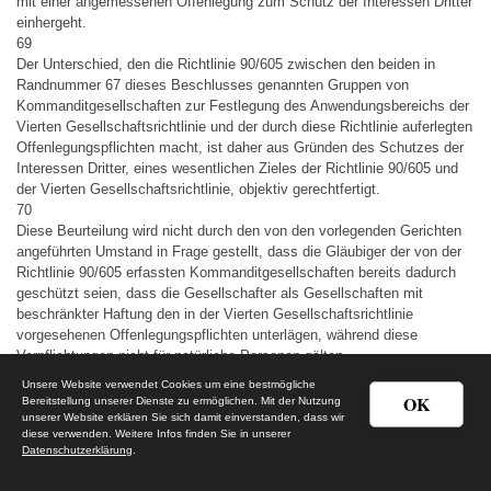
mit einer angemessenen Offenlegung zum Schutz der Interessen Dritter
einhergeht.
69
Der Unterschied, den die Richtlinie 90/605 zwischen den beiden in
Randnummer 67 dieses Beschlusses genannten Gruppen von
Kommanditgesellschaften zur Festlegung des Anwendungsbereichs der
Vierten Gesellschaftsrichtlinie und der durch diese Richtlinie auferlegten
Offenlegungspflichten macht, ist daher aus Gründen des Schutzes der
Interessen Dritter, eines wesentlichen Zieles der Richtlinie 90/605 und
der Vierten Gesellschaftsrichtlinie, objektiv gerechtfertigt.
70
Diese Beurteilung wird nicht durch den von den vorlegenden Gerichten
angeführten Umstand in Frage gestellt, dass die Gläubiger der von der
Richtlinie 90/605 erfassten Kommanditgesellschaften bereits dadurch
geschützt seien, dass die Gesellschafter als Gesellschaften mit
beschränkter Haftung den in der Vierten Gesellschaftsrichtlinie
vorgesehenen Offenlegungspflichten unterlägen, während diese
Verpflichtungen nicht für natürliche Personen gälten.
71
Unsere Website verwendet Cookies um eine bestmögliche
Wie bereits in Randnummer 56 dieses Beschlusses festgestellt worden
OK
Bereitstellung unserer Dienste zu ermöglichen. Mit der Nutzung
ist, liefert die Offenlegung des Jahresabschlusses von
unserer Website erklären Sie sich damit einverstanden, dass wir
diese verwenden. Weitere Infos finden Sie in unserer
Kapitalgesellschaften, die die einzigen unbeschränkt haftenden
Datenschutzerklärung
.
Gesellschafter einer von der Richtlinie 90/605 erfassten
Personengesellschaft wie derjenigen sind, die wie in den