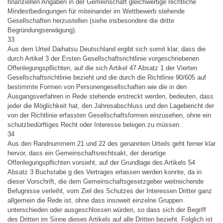
finanziellen Angaben in der Gemeinschaft gleichwertige rechtliche
Mindestbedingungen für miteinander im Wettbewerb stehende
Gesellschaften herzustellen (siehe insbesondere die dritte
Begründungserwägung).
33
Aus dem Urteil Daihatsu Deutschland ergibt sich somit klar, dass die
durch Artikel 3 der Ersten Gesellschaftsrichtlinie vorgeschriebenen
Offenlegungspflichten, auf die sich Artikel 47 Absatz 1 der Vierten
Gesellschaftsrichtlinie bezieht und die durch die Richtlinie 90/605 auf
bestimmte Formen von Personengesellschaften wie die in den
Ausgangsverfahren in Rede stehende erstreckt werden, bedeuten, dass
jeder die Möglichkeit hat, den Jahresabschluss und den Lagebericht der
von der Richtlinie erfassten Gesellschaftsformen einzusehen, ohne ein
schutzbedürftiges Recht oder Interesse belegen zu müssen.
34
Aus den Randnummern 21 und 22 des genannten Urteils geht ferner klar
hervor, dass ein Gemeinschaftsrechtsakt, der derartige
Offenlegungspflichten vorsieht, auf der Grundlage des Artikels 54
Absatz 3 Buchstabe g des Vertrages erlassen werden konnte, da in
dieser Vorschrift, die dem Gemeinschaftsgesetzgeber weitreichende
Befugnisse verleiht, vom Ziel des Schutzes der Interessen Dritter ganz
allgemein die Rede ist, ohne dass insoweit einzelne Gruppen
unterschieden oder ausgeschlossen würden, so dass sich der Begriff
des Dritten im Sinne dieses Artikels auf alle Dritten bezieht. Folglich ist