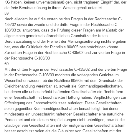
KG haben, keinen unverhältnismäßigen, nicht tragbaren Eingriff dar, der
die freie Berufsausübung in ihrem Wesensgehalt antastet.
59
Nach alledem ist auf die ersten beiden Fragen in der Rechtssache C-
435/02 sowie die zweite und die dritte Frage in der Rechtssache C-
103/03 zu antworten, dass die Prüfung dieser Fragen am Maßstab der
allgemeinen gemeinschaftsrechtlichen Grundsätze der freien
Berufsausübung und der Freiheit der Meinungsäußerung nichts ergeben
hat, was die Gültigkeit der Richtlinie 90/605 beeinträchtigen könnte.
Zur dritten Frage in der Rechtssache C-435/02 und zur vierten Frage in
der Rechtssache C-103/03
60
Mit der dritten Frage in der Rechtssache C-435/02 und der vierten Frage
in der Rechtssache C-103/03 möchten die vorlegenden Gerichte im
Wesentlichen wissen, ob die Richtlinie 90/605 mit dem Grundsatz der
Gleichbehandlung vereinbar ist, soweit sie Kommanditgesellschaften,
bei denen alle unbeschränkt haftenden Gesellschafter die Rechtsform
einer Gesellschaft mit beschränkter Haftung haben, Verpflichtungen zur
Offenlegung des Jahresabschlusses auferlegt. Diese Gesellschaften
seien gegenüber Kommanditgesellschaften benachteiligt, bei denen
mindestens ein unbeschränkt haftender Gesellschafter eine natürliche
Person sei und die diesen Verpflichtungen nicht unterlägen, obwohl die
Gläubiger von Gesellschaften mit der erstgenannten Gesellschaftsform
besser geschützt seien als die Gläubiger von Gesellschaften mit der