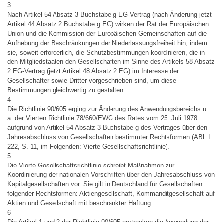
3
Nach Artikel 54 Absatz 3 Buchstabe g EG-Vertrag (nach Änderung jetzt
Artikel 44 Absatz 2 Buchstabe g EG) wirken der Rat der Europäischen
Union und die Kommission der Europäischen Gemeinschaften auf die
Aufhebung der Beschränkungen der Niederlassungsfreiheit hin, indem
sie, soweit erforderlich, die Schutzbestimmungen koordinieren, die in
den Mitgliedstaaten den Gesellschaften im Sinne des Artikels 58 Absatz
2 EG-Vertrag (jetzt Artikel 48 Absatz 2 EG) im Interesse der
Gesellschafter sowie Dritter vorgeschrieben sind, um diese
Bestimmungen gleichwertig zu gestalten.
4
Die Richtlinie 90/605 erging zur Änderung des Anwendungsbereichs u.
a. der Vierten Richtlinie 78/660/EWG des Rates vom 25. Juli 1978
aufgrund von Artikel 54 Absatz 3 Buchstabe g des Vertrages über den
Jahresabschluss von Gesellschaften bestimmter Rechtsformen (ABl. L
222, S. 11, im Folgenden: Vierte Gesellschaftsrichtlinie).
5
Die Vierte Gesellschaftsrichtlinie schreibt Maßnahmen zur
Koordinierung der nationalen Vorschriften über den Jahresabschluss von
Kapitalgesellschaften vor. Sie gilt in Deutschland für Gesellschaften
folgender Rechtsformen: Aktiengesellschaft, Kommanditgesellschaft auf
Aktien und Gesellschaft mit beschränkter Haftung.
6
Die Artikel 1 und 2 der Richtlinie 90/605 erstrecken die Anwendung der