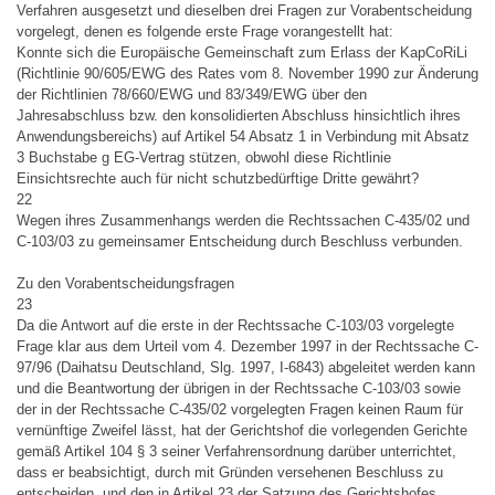
Verfahren ausgesetzt und dieselben drei Fragen zur Vorabentscheidung
vorgelegt, denen es folgende erste Frage vorangestellt hat:
Konnte sich die Europäische Gemeinschaft zum Erlass der KapCoRiLi
(Richtlinie 90/605/EWG des Rates vom 8. November 1990 zur Änderung
der Richtlinien 78/660/EWG und 83/349/EWG über den
Jahresabschluss bzw. den konsolidierten Abschluss hinsichtlich ihres
Anwendungsbereichs) auf Artikel 54 Absatz 1 in Verbindung mit Absatz
3 Buchstabe g EG-Vertrag stützen, obwohl diese Richtlinie
Einsichtsrechte auch für nicht schutzbedürftige Dritte gewährt?
22
Wegen ihres Zusammenhangs werden die Rechtssachen C-435/02 und
C-103/03 zu gemeinsamer Entscheidung durch Beschluss verbunden.
Zu den Vorabentscheidungsfragen
23
Da die Antwort auf die erste in der Rechtssache C-103/03 vorgelegte
Frage klar aus dem Urteil vom 4. Dezember 1997 in der Rechtssache C-
97/96 (Daihatsu Deutschland, Slg. 1997, I-6843) abgeleitet werden kann
und die Beantwortung der übrigen in der Rechtssache C-103/03 sowie
der in der Rechtssache C-435/02 vorgelegten Fragen keinen Raum für
vernünftige Zweifel lässt, hat der Gerichtshof die vorlegenden Gerichte
gemäß Artikel 104 § 3 seiner Verfahrensordnung darüber unterrichtet,
dass er beabsichtigt, durch mit Gründen versehenen Beschluss zu
entscheiden, und den in Artikel 23 der Satzung des Gerichtshofes