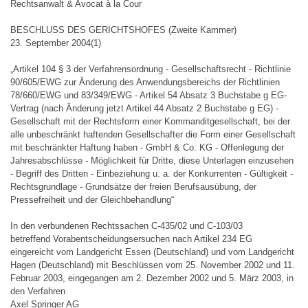
Rechtsanwalt & Avocat à la Cour
BESCHLUSS DES GERICHTSHOFES (Zweite Kammer)
23. September 2004(1)
„Artikel 104 § 3 der Verfahrensordnung - Gesellschaftsrecht - Richtlinie
90/605/EWG zur Änderung des Anwendungsbereichs der Richtlinien
78/660/EWG und 83/349/EWG - Artikel 54 Absatz 3 Buchstabe g EG-
Vertrag (nach Änderung jetzt Artikel 44 Absatz 2 Buchstabe g EG) -
Gesellschaft mit der Rechtsform einer Kommanditgesellschaft, bei der
alle unbeschränkt haftenden Gesellschafter die Form einer Gesellschaft
mit beschränkter Haftung haben - GmbH & Co. KG - Offenlegung der
Jahresabschlüsse - Möglichkeit für Dritte, diese Unterlagen einzusehen
- Begriff des Dritten - Einbeziehung u. a. der Konkurrenten - Gültigkeit -
Rechtsgrundlage - Grundsätze der freien Berufsausübung, der
Pressefreiheit und der Gleichbehandlung“
In den verbundenen Rechtssachen C-435/02 und C-103/03
betreffend Vorabentscheidungsersuchen nach Artikel 234 EG
eingereicht vom Landgericht Essen (Deutschland) und vom Landgericht
Hagen (Deutschland) mit Beschlüssen vom 25. November 2002 und 11.
Februar 2003, eingegangen am 2. Dezember 2002 und 5. März 2003, in
den Verfahren
Axel Springer AG