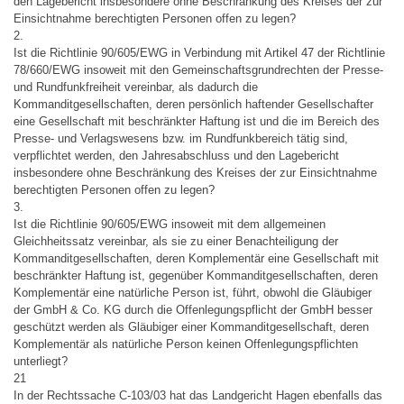
den Lagebericht insbesondere ohne Beschränkung des Kreises der zur
Einsichtnahme berechtigten Personen offen zu legen?
2.
Ist die Richtlinie 90/605/EWG in Verbindung mit Artikel 47 der Richtlinie
78/660/EWG insoweit mit den Gemeinschaftsgrundrechten der Presse-
und Rundfunkfreiheit vereinbar, als dadurch die
Kommanditgesellschaften, deren persönlich haftender Gesellschafter
eine Gesellschaft mit beschränkter Haftung ist und die im Bereich des
Presse- und Verlagswesens bzw. im Rundfunkbereich tätig sind,
verpflichtet werden, den Jahresabschluss und den Lagebericht
insbesondere ohne Beschränkung des Kreises der zur Einsichtnahme
berechtigten Personen offen zu legen?
3.
Ist die Richtlinie 90/605/EWG insoweit mit dem allgemeinen
Gleichheitssatz vereinbar, als sie zu einer Benachteiligung der
Kommanditgesellschaften, deren Komplementär eine Gesellschaft mit
beschränkter Haftung ist, gegenüber Kommanditgesellschaften, deren
Komplementär eine natürliche Person ist, führt, obwohl die Gläubiger
der GmbH & Co. KG durch die Offenlegungspflicht der GmbH besser
geschützt werden als Gläubiger einer Kommanditgesellschaft, deren
Komplementär als natürliche Person keinen Offenlegungspflichten
unterliegt?
21
In der Rechtssache C-103/03 hat das Landgericht Hagen ebenfalls das