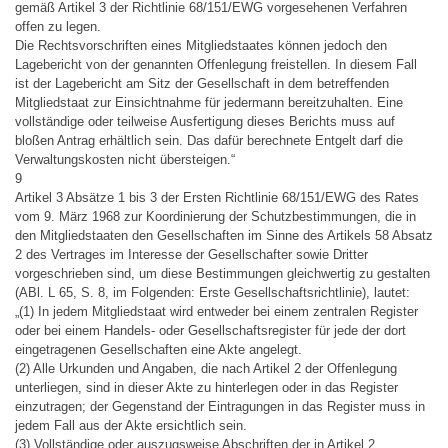
gemäß Artikel 3 der Richtlinie 68/151/EWG vorgesehenen Verfahren
offen zu legen.
Die Rechtsvorschriften eines Mitgliedstaates können jedoch den
Lagebericht von der genannten Offenlegung freistellen. In diesem Fall
ist der Lagebericht am Sitz der Gesellschaft in dem betreffenden
Mitgliedstaat zur Einsichtnahme für jedermann bereitzuhalten. Eine
vollständige oder teilweise Ausfertigung dieses Berichts muss auf
bloßen Antrag erhältlich sein. Das dafür berechnete Entgelt darf die
Verwaltungskosten nicht übersteigen.“
9
Artikel 3 Absätze 1 bis 3 der Ersten Richtlinie 68/151/EWG des Rates
vom 9. März 1968 zur Koordinierung der Schutzbestimmungen, die in
den Mitgliedstaaten den Gesellschaften im Sinne des Artikels 58 Absatz
2 des Vertrages im Interesse der Gesellschafter sowie Dritter
vorgeschrieben sind, um diese Bestimmungen gleichwertig zu gestalten
(ABl. L 65, S. 8, im Folgenden: Erste Gesellschaftsrichtlinie), lautet:
„(1) In jedem Mitgliedstaat wird entweder bei einem zentralen Register
oder bei einem Handels- oder Gesellschaftsregister für jede der dort
eingetragenen Gesellschaften eine Akte angelegt.
(2) Alle Urkunden und Angaben, die nach Artikel 2 der Offenlegung
unterliegen, sind in dieser Akte zu hinterlegen oder in das Register
einzutragen; der Gegenstand der Eintragungen in das Register muss in
jedem Fall aus der Akte ersichtlich sein.
(3) Vollständige oder auszugsweise Abschriften der in Artikel 2