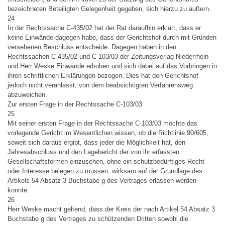
bezeichneten Beteiligten Gelegenheit gegeben, sich hierzu zu äußern.
24
In der Rechtssache C-435/02 hat der Rat daraufhin erklärt, dass er
keine Einwände dagegen habe, dass der Gerichtshof durch mit Gründen
versehenen Beschluss entscheide. Dagegen haben in den
Rechtssachen C-435/02 und C-103/03 der Zeitungsverlag Niederrhein
und Herr Weske Einwände erhoben und sich dabei auf das Vorbringen in
ihren schriftlichen Erklärungen bezogen. Dies hat den Gerichtshof
jedoch nicht veranlasst, von dem beabsichtigten Verfahrensweg
abzuweichen.
Zur ersten Frage in der Rechtssache C-103/03
25
Mit seiner ersten Frage in der Rechtssache C-103/03 möchte das
vorlegende Gericht im Wesentlichen wissen, ob die Richtlinie 90/605,
soweit sich daraus ergibt, dass jeder die Möglichkeit hat, den
Jahresabschluss und den Lagebericht der von ihr erfassten
Gesellschaftsformen einzusehen, ohne ein schutzbedürftiges Recht
oder Interesse belegen zu müssen, wirksam auf der Grundlage des
Artikels 54 Absatz 3 Buchstabe g des Vertrages erlassen werden
konnte.
26
Herr Weske macht geltend, dass der Kreis der nach Artikel 54 Absatz 3
Buchstabe g des Vertrages zu schützenden Dritten sowohl die