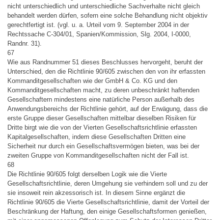
nicht unterschiedlich und unterschiedliche Sachverhalte nicht gleich
behandelt werden dürfen, sofern eine solche Behandlung nicht objektiv
gerechtfertigt ist. (vgl. u. a. Urteil vom 9. September 2004 in der
Rechtssache C-304/01, Spanien/Kommission, Slg. 2004, I-0000,
Randnr. 31).
67
Wie aus Randnummer 51 dieses Beschlusses hervorgeht, beruht der
Unterschied, den die Richtlinie 90/605 zwischen den von ihr erfassten
Kommanditgesellschaften wie der GmbH & Co. KG und den
Kommanditgesellschaften macht, zu deren unbeschränkt haftenden
Gesellschaftern mindestens eine natürliche Person außerhalb des
Anwendungsbereichs der Richtlinie gehört, auf der Erwägung, dass die
erste Gruppe dieser Gesellschaften mittelbar dieselben Risiken für
Dritte birgt wie die von der Vierten Gesellschaftsrichtlinie erfassten
Kapitalgesellschaften, indem diese Gesellschaften Dritten eine
Sicherheit nur durch ein Gesellschaftsvermögen bieten, was bei der
zweiten Gruppe von Kommanditgesellschaften nicht der Fall ist.
68
Die Richtlinie 90/605 folgt derselben Logik wie die Vierte
Gesellschaftsrichtlinie, deren Umgehung sie verhindern soll und zu der
sie insoweit rein akzessorisch ist. In diesem Sinne ergänzt die
Richtlinie 90/605 die Vierte Gesellschaftsrichtlinie, damit der Vorteil der
Beschränkung der Haftung, den einige Gesellschaftsformen genießen,