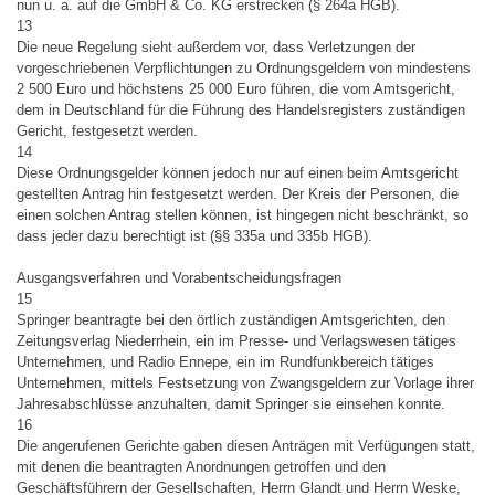
nun u. a. auf die GmbH & Co. KG erstrecken (§ 264a HGB).
13
Die neue Regelung sieht außerdem vor, dass Verletzungen der
vorgeschriebenen Verpflichtungen zu Ordnungsgeldern von mindestens
2 500 Euro und höchstens 25 000 Euro führen, die vom Amtsgericht,
dem in Deutschland für die Führung des Handelsregisters zuständigen
Gericht, festgesetzt werden.
14
Diese Ordnungsgelder können jedoch nur auf einen beim Amtsgericht
gestellten Antrag hin festgesetzt werden. Der Kreis der Personen, die
einen solchen Antrag stellen können, ist hingegen nicht beschränkt, so
dass jeder dazu berechtigt ist (§§ 335a und 335b HGB).
Ausgangsverfahren und Vorabentscheidungsfragen
15
Springer beantragte bei den örtlich zuständigen Amtsgerichten, den
Zeitungsverlag Niederrhein, ein im Presse- und Verlagswesen tätiges
Unternehmen, und Radio Ennepe, ein im Rundfunkbereich tätiges
Unternehmen, mittels Festsetzung von Zwangsgeldern zur Vorlage ihrer
Jahresabschlüsse anzuhalten, damit Springer sie einsehen konnte.
16
Die angerufenen Gerichte gaben diesen Anträgen mit Verfügungen statt,
mit denen die beantragten Anordnungen getroffen und den
Geschäftsführern der Gesellschaften, Herrn Glandt und Herrn Weske,