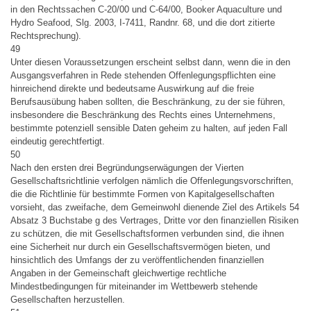
in den Rechtssachen C-20/00 und C-64/00, Booker Aquaculture und
Hydro Seafood, Slg. 2003, I-7411, Randnr. 68, und die dort zitierte
Rechtsprechung).
49
Unter diesen Voraussetzungen erscheint selbst dann, wenn die in den
Ausgangsverfahren in Rede stehenden Offenlegungspflichten eine
hinreichend direkte und bedeutsame Auswirkung auf die freie
Berufsausübung haben sollten, die Beschränkung, zu der sie führen,
insbesondere die Beschränkung des Rechts eines Unternehmens,
bestimmte potenziell sensible Daten geheim zu halten, auf jeden Fall
eindeutig gerechtfertigt.
50
Nach den ersten drei Begründungserwägungen der Vierten
Gesellschaftsrichtlinie verfolgen nämlich die Offenlegungsvorschriften,
die die Richtlinie für bestimmte Formen von Kapitalgesellschaften
vorsieht, das zweifache, dem Gemeinwohl dienende Ziel des Artikels 54
Absatz 3 Buchstabe g des Vertrages, Dritte vor den finanziellen Risiken
zu schützen, die mit Gesellschaftsformen verbunden sind, die ihnen
eine Sicherheit nur durch ein Gesellschaftsvermögen bieten, und
hinsichtlich des Umfangs der zu veröffentlichenden finanziellen
Angaben in der Gemeinschaft gleichwertige rechtliche
Mindestbedingungen für miteinander im Wettbewerb stehende
Gesellschaften herzustellen.