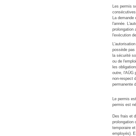
Les permis so
consécutives.
La demande de
l'année. L'au
prolongation a
l'exécution d
L'autorisation
possède pas l
la sécurité s
ou de l'emploi
les obligation
outre, l'AÜG p
non-respect d
permanente du
Le permis est 
permis est né
Des frais et 
prolongation 
temporaire et 
employés). En