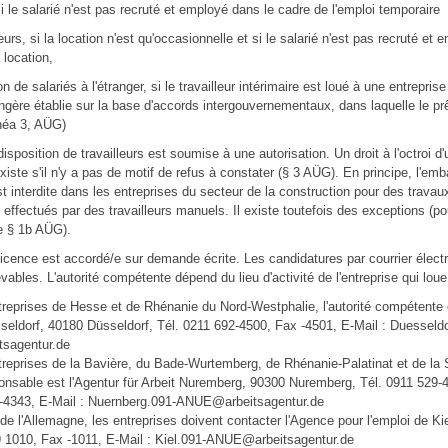
 le salarié n'est pas recruté et employé dans le cadre de l'emploi temporaire
urs, si la location n'est qu'occasionnelle et si le salarié n'est pas recruté et
 location,
on de salariés à l'étranger, si le travailleur intérimaire est loué à une entrepr
gère établie sur la base d'accords intergouvernementaux, dans laquelle le pr
inéa 3, AÜG)
isposition de travailleurs est soumise à une autorisation. Un droit à l'octroi d'
existe s'il n'y a pas de motif de refus à constater (§ 3 AÜG). En principe, l'em
est interdite dans les entreprises du secteur de la construction pour des travau
effectués par des travailleurs manuels. Il existe toutefois des exceptions (po
le § 1b AÜG).
licence est accordé/e sur demande écrite. Les candidatures par courrier élect
vables. L'autorité compétente dépend du lieu d'activité de l'entreprise qui loue
treprises de Hesse et de Rhénanie du Nord-Westphalie, l'autorité compétente 
sseldorf, 40180 Düsseldorf, Tél. 0211 692-4500, Fax -4501, E-Mail : Duesseldo
sagentur.de
treprises de la Bavière, du Bade-Wurtemberg, de Rhénanie-Palatinat et de la 
onsable est l'Agentur für Arbeit Nuremberg, 90300 Nuremberg, Tél. 0911 529-
-4343, E-Mail : Nuernberg.091-ANUE@arbeitsagentur.de
 de l'Allemagne, les entreprises doivent contacter l'Agence pour l'emploi de Kie
9 1010, Fax -1011, E-Mail : Kiel.091-ANUE@arbeitsagentur.de