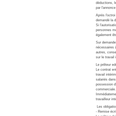
déductions, l
par l'annonce
Après l'octroi
demandé la dél
Si l'autorisa
personnes mor
également être
Sur demande, l
nécessaires à 
autres, conse
sur le travail
Le prêteur ed
Le contrat ent
travail intér
salariés dans 
possession d'
commerciale. 
Immédiatement
travailleur in
Les obligatio
- Remise écri