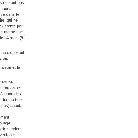
es ne sont pas
tations.
ive dans le
ire, qui ne
existante par
elle-même une
de 24 mois (§
i ne disposent
sion.
 raison et la
tiers ne
eur organise
xécution des
 due au tiers.
 (ses) agents
lement
louage
n de services
véritable