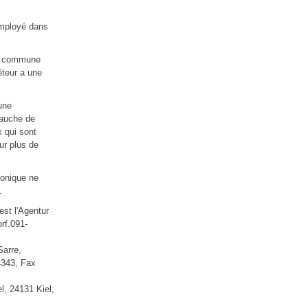
 employé dans
ise commune
êteur a une
une
bauche de
x qui sont
ur plus de
ronique ne
.
est l'Agentur
rf.091-
Sarre,
4343, Fax
l, 24131 Kiel,