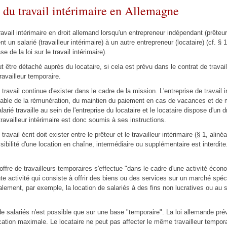
 du travail intérimaire en Allemagne
ravail intérimaire en droit allemand lorsqu'un entrepreneur indépendant (prêteur
 un salarié (travailleur intérimaire) à un autre entrepreneur (locataire) (cf. § 1
e de la loi sur le travail intérimaire).
t être détaché auprès du locataire, si cela est prévu dans le contrat de travail
travailleur temporaire.
 travail continue d'exister dans le cadre de la mission. L'entreprise de travail i
ble de la rémunération, du maintien du paiement en cas de vacances et de m
larié travaille au sein de l'entreprise du locataire et le locataire dispose d'un d
travailleur intérimaire est donc soumis à ses instructions.
travail écrit doit exister entre le prêteur et le travailleur intérimaire (§ 1, aliné
ibilité d'une location en chaîne, intermédiaire ou supplémentaire est interdite
l'offre de travailleurs temporaires s'effectue "dans le cadre d'une activité éco
e activité qui consiste à offrir des biens ou des services sur un marché spéc
ement, par exemple, la location de salariés à des fins non lucratives ou au s
 salariés n'est possible que sur une base "temporaire". La loi allemande pré
cation maximale. Le locataire ne peut pas affecter le même travailleur tempora