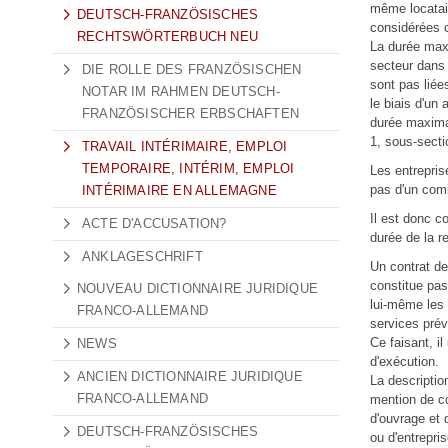
même locatair
DEUTSCH-FRANZÖSISCHES
considérées c
RECHTSWÖRTERBUCH NEU
La durée maxi
secteur dans l
DIE ROLLE DES FRANZÖSISCHEN
sont pas liée
NOTAR IM RAHMEN DEUTSCH-
le biais d'un
FRANZÖSISCHER ERBSCHAFTEN
durée maximal
1, sous-secti
TRAVAIL INTÉRIMAIRE, EMPLOI
TEMPORAIRE, INTÉRIM, EMPLOI
Les entrepris
pas d'un comi
INTÉRIMAIRE EN ALLEMAGNE
Il est donc co
ACTE D'ACCUSATION?
durée de la re
ANKLAGESCHRIFT
Un contrat de
constitue pas
NOUVEAU DICTIONNAIRE JURIDIQUE
lui-même les 
FRANCO-ALLEMAND
services prév
Ce faisant, i
NEWS
d'exécution.
ANCIEN DICTIONNAIRE JURIDIQUE
La description
FRANCO-ALLEMAND
mention de co
d'ouvrage et 
DEUTSCH-FRANZÖSISCHES
ou d'entrepris