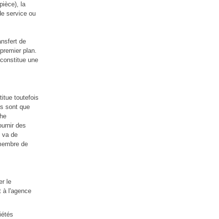
pièce), la
de service ou
ansfert de
u premier plan.
 constitue une
itue toutefois
es sont que
che
urnir des
n va de
 membre de
r le
t à l'agence
iétés