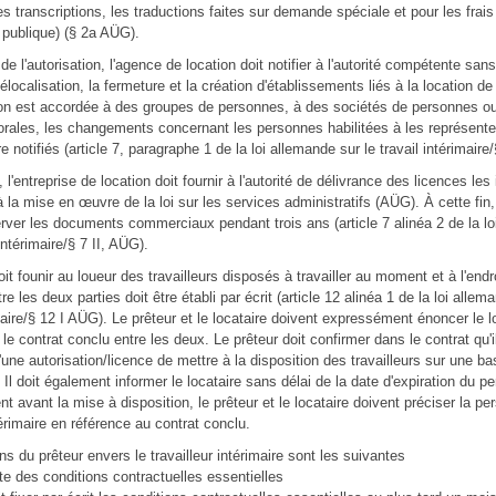
es transcriptions, les traductions faites sur demande spéciale et pour les fra
 publique) (§ 2a AÜG).
 de l'autorisation, l'agence de location doit notifier à l'autorité compétente sans q
ocalisation, la fermeture et la création d'établissements liés à la location de 
tion est accordée à des groupes de personnes, à des sociétés de personnes o
ales, les changements concernant les personnes habilitées à les représente
 notifiés (article 7, paragraphe 1 de la loi allemande sur le travail intérimaire
'entreprise de location doit fournir à l'autorité de délivrance des licences les
la mise en œuvre de la loi sur les services administratifs (AÜG). À cette fin, i
rver les documents commerciaux pendant trois ans (article 7 alinéa 2 de la l
 intérimaire/§ 7 II, AÜG).
oit founir au loueur des travailleurs disposés à travailler au moment et à l'end
re les deux parties doit être établi par écrit (article 12 alinéa 1 de la loi allem
imaire/§ 12 I AÜG). Le prêteur et le locataire doivent expressément énoncer le 
le contrat conclu entre les deux. Le prêteur doit confirmer dans le contrat qu'i
une autorisation/licence de mettre à la disposition des travailleurs sur une ba
Il doit également informer le locataire sans délai de la date d'expiration du pe
 avant la mise à disposition, le prêteur et le locataire doivent préciser la pe
térimaire en référence au contrat conclu.
ns du prêteur envers le travailleur intérimaire sont les suivantes
te des conditions contractuelles essentielles