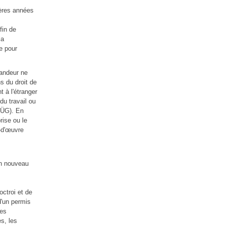
ières années
fin de
la
e pour
mandeur ne
s du droit de
 à l'étranger
du travail ou
 AÜG). En
rise ou le
n-d'œuvre
 un nouveau
ctroi et de
d'un permis
des
s, les