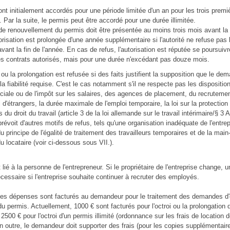
nt initialement accordés pour une période limitée d'un an pour les trois prem
 Par la suite, le permis peut être accordé pour une durée illimitée.
 renouvellement du permis doit être présentée au moins trois mois avant la 
torisation est prolongée d'une année supplémentaire si l'autorité ne refuse pas 
vant la fin de l'année. En cas de refus, l'autorisation est réputée se poursuivr
es contrats autorisés, mais pour une durée n'excédant pas douze mois.
 ou la prolongation est refusée si des faits justifient la supposition que le de
a fiabilité requise. C'est le cas notamment s'il ne respecte pas les disposition
ociale ou de l'impôt sur les salaires, des agences de placement, du recrutement
 d'étrangers, la durée maximale de l'emploi temporaire, la loi sur la protection 
s du droit du travail (article 3 de la loi allemande sur le travail intérimaire/§ 3
révoit d'autres motifs de refus, tels qu'une organisation inadéquate de l'entrep
u principe de l'égalité de traitement des travailleurs temporaires et de la mai
 locataire (voir ci-dessous sous VII.).
lié à la personne de l'entrepreneur. Si le propriétaire de l'entreprise change,
cessaire si l'entreprise souhaite continuer à recruter des employés.
des dépenses sont facturés au demandeur pour le traitement des demandes d'o
du permis. Actuellement, 1000 € sont facturés pour l'octroi ou la prolongation 
2500 € pour l'octroi d'un permis illimité (ordonnance sur les frais de location 
 outre, le demandeur doit supporter des frais (pour les copies supplémentaire