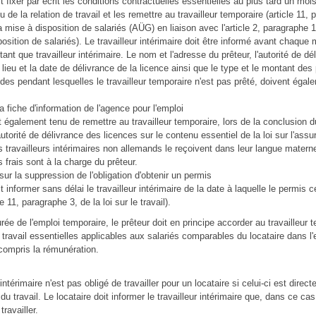
t fixer par écrit les conditions contractuelles essentielles au plus tard un moi
de la relation de travail et les remettre au travailleur temporaire (article 11, 
la mise à disposition de salariés (AÜG) en liaison avec l'article 2, paragraphe 1,
osition de salariés). Le travailleur intérimaire doit être informé avant chaque m
 tant que travailleur intérimaire. Le nom et l'adresse du prêteur, l'autorité de d
 lieu et la date de délivrance de la licence ainsi que le type et le montant des
odes pendant lesquelles le travailleur temporaire n'est pas prêté, doivent égal
a fiche d'information de l'agence pour l'emploi
t également tenu de remettre au travailleur temporaire, lors de la conclusion d
autorité de délivrance des licences sur le contenu essentiel de la loi sur l'ass
travailleurs intérimaires non allemands le reçoivent dans leur langue materne
frais sont à la charge du prêteur.
sur la suppression de l'obligation d'obtenir un permis
t informer sans délai le travailleur intérimaire de la date à laquelle le permis c
le 11, paragraphe 3, de la loi sur le travail).
rée de l'emploi temporaire, le prêteur doit en principe accorder au travailleur 
 travail essentielles applicables aux salariés comparables du locataire dans l'
 compris la rémunération.
 intérimaire n'est pas obligé de travailler pour un locataire si celui-ci est dire
 du travail. Le locataire doit informer le travailleur intérimaire que, dans ce cas, 
travailler.