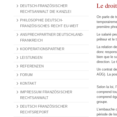
Le droit
DEUTSCH-FRANZÖSISCHER
RECHTSANWALT DIE KANZLEI
On parle de t
PHILOSOPHIE DEUTSCH-
temporairement
FRANZÖSISCHES RECHT EU-WEIT
première phras
Le salarié peu
ANSPRECHPARTNER DEUTSCHLAND-
prêteur et le 
FRANKREICH
La relation de
KOOPERATIONSPARTNER
donc responsa
bien que le sa
LEISTUNGEN
direction. Le 
REFERENZEN
Un contrat de 
AÜG). La poss
FORUM
KONTAKT
Selon la loi, 
comprend tout
IMPRESSUM FRANZÖSISCHER
comprend égal
RECHTSANWALT
groupe.
DEUTSCH FRANZÖSISCHER
L'embauche de
RECHTSREPORT
période de lo