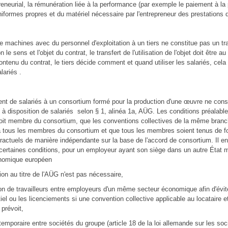
reneurial, la rémunération liée à la performance (par exemple le paiement à la 
uniformes propres et du matériel nécessaire par l'entrepreneur des prestations 
de machines avec du personnel d'exploitation à un tiers ne constitue pas un tr
n le sens et l'objet du contrat, le transfert de l'utilisation de l'objet doit être a
contenu du contrat, le tiers décide comment et quand utiliser les salariés, cela
lariés .
t de salariés à un consortium formé pour la production d'une œuvre ne const
à disposition de salariés selon § 1, alinéa 1a, AÜG. Les conditions préalabl
soit membre du consortium, que les conventions collectives de la même bran
à tous les membres du consortium et que tous les membres soient tenus de fo
ractuels de manière indépendante sur la base de l'accord de consortium. Il e
ertaines conditions, pour un employeur ayant son siège dans un autre État
nomique européen
ion au titre de l'AÜG n'est pas nécessaire,
ion de travailleurs entre employeurs d'un même secteur économique afin d'évite
el ou les licenciements si une convention collective applicable au locataire e
 prévoit,
 temporaire entre sociétés du groupe (article 18 de la loi allemande sur les soc