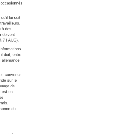
is occasionnés
u'il lui soit
travailleurs.
u à des
r doivent
/§ 7 I AÜG).
 informations
l doit, entre
oi allemande
roit convenus.
ande sur le
louage de
l est en
se
rmis.
rsonne du