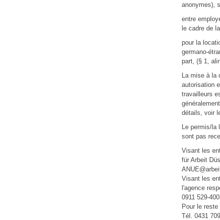
anonymes), si
entre employe
le cadre de la
pour la locati
germano-étran
part, (§ 1, al
La mise à la d
autorisation 
travailleurs 
généralement 
détails, voir 
Le permis/la 
sont pas rece
Visant les en
für Arbeit Dü
ANUE@arbeit
Visant les en
l'agence resp
0911 529-400
Pour le reste
Tél. 0431 70