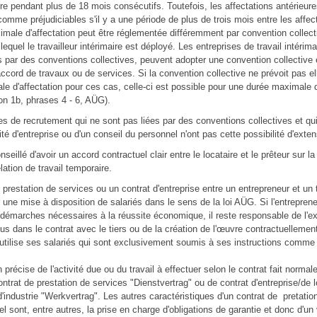
e pendant plus de 18 mois consécutifs. Toutefois, les affectations antérieur
omme préjudiciables s'il y a une période de plus de trois mois entre les affec
male d'affectation peut être réglementée différemment par convention collect
equel le travailleur intérimaire est déployé. Les entreprises de travail intérima
s par des conventions collectives, peuvent adopter une convention collective 
 accord de travaux ou de services. Si la convention collective ne prévoit pas 
e d'affectation pour ces cas, celle-ci est possible pour une durée maximale 
on 1b, phrases 4 - 6, AÜG).
es de recrutement qui ne sont pas liées par des conventions collectives et qu
té d'entreprise ou d'un conseil du personnel n'ont pas cette possibilité d'exten
nseillé d'avoir un accord contractuel clair entre le locataire et le prêteur sur la
lation de travail temporaire.
 prestation de services ou un contrat d'entreprise entre un entrepreneur et un 
 une mise à disposition de salariés dans le sens de la loi AÜG. Si l'entrepren
démarches nécessaires à la réussite économique, il reste responsable de l'e
us dans le contrat avec le tiers ou de la création de l'œuvre contractuellement
l utilise ses salariés qui sont exclusivement soumis à ses instructions comme
 précise de l'activité due ou du travail à effectuer selon le contrat fait norma
ntrat de prestation de services "Dienstvertrag" ou de contrat d'entreprise/de 
d'industrie "Werkvertrag". Les autres caractéristiques d'un contrat de pretatio
el sont, entre autres, la prise en charge d'obligations de garantie et donc d'un 