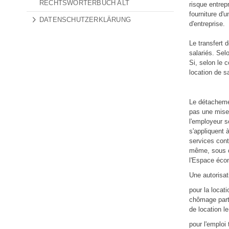
RECHTSWÖRTERBUCH ALT
risque entrep
fourniture d'
DATENSCHUTZERKLÄRUNG
d'entreprise.
Le transfert 
salariés. Selo
Si, selon le 
location de sa
Le détachemen
pas une mise 
l'employeur 
s'appliquent 
services cont
même, sous c
l'Espace éco
Une autorisat
pour la locat
chômage parti
de location le
pour l'emploi