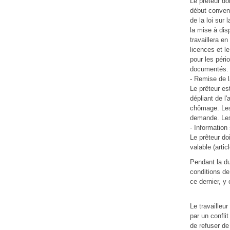
Le prêteur doi
début convenu 
de la loi sur 
la mise à disp
travaillera en
licences et le
pour les péri
documentés.
- Remise de l
Le prêteur es
dépliant de l'
chômage. Les 
demande. Les 
- Information 
Le prêteur doi
valable (artic
Pendant la du
conditions de
ce dernier, y
Le travailleur
par un conflit
de refuser de 