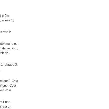
) prête
, alinéa 1,
 entre le
ntérimaire est
aladie, etc.,
roit de
a 1, phrase 3,
.
nomique". Cela
ifique. Cela
ein d'un
voit une
ire à un