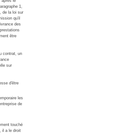
s après le
paragraphe 1,
 de la loi sur
ission qu'il
élivrance des
 prestations
ement être
u contrat, un
urance
lle sur
esse d'être
temporaire les
entreprise de
ctement touché
il a le droit