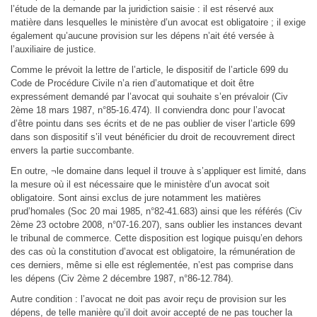
l’étude de la demande par la juridiction saisie : il est réservé aux
matière dans lesquelles le ministère d’un avocat est obligatoire ; il exige
également qu’aucune provision sur les dépens n’ait été versée à
l’auxiliaire de justice.
Comme le prévoit la lettre de l’article, le dispositif de l’article 699 du
Code de Procédure Civile n’a rien d’automatique et doit être
expressément demandé par l’avocat qui souhaite s’en prévaloir (Civ
2ème 18 mars 1987, n°85-16.474). Il conviendra donc pour l’avocat
d’être pointu dans ses écrits et de ne pas oublier de viser l’article 699
dans son dispositif s’il veut bénéficier du droit de recouvrement direct
envers la partie succombante.
En outre, ¬le domaine dans lequel il trouve à s’appliquer est limité, dans
la mesure où il est nécessaire que le ministère d’un avocat soit
obligatoire. Sont ainsi exclus de jure notamment les matières
prud’homales (Soc 20 mai 1985, n°82-41.683) ainsi que les référés (Civ
2ème 23 octobre 2008, n°07-16.207), sans oublier les instances devant
le tribunal de commerce. Cette disposition est logique puisqu’en dehors
des cas où la constitution d’avocat est obligatoire, la rémunération de
ces derniers, même si elle est réglementée, n’est pas comprise dans
les dépens (Civ 2ème 2 décembre 1987, n°86-12.784).
Autre condition : l’avocat ne doit pas avoir reçu de provision sur les
dépens, de telle manière qu’il doit avoir accepté de ne pas toucher la